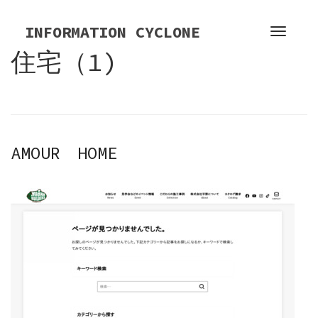
S
k
INFORMATION CYCLONE
T
i
o
住宅（1)
p
g
t
g
o
l
c
e
o
n
n
AMOUR HOME
a
t
v
e
i
n
g
t
a
t
i
o
n