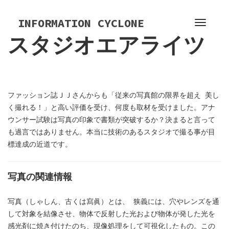
S
k
INFORMATION CYCLONE
T
i
スタジオエアライツ
o
p
g
t
g
o
l
c
e
o
ファッション誌ＪＪさんからも「従来の写真館の限界を超え 美し
n
n
く撮れる！」と高い評価を受け、何度も取材を受けました。アナ
a
t
ウンサー試験は写真の印象で書類が突破するか？決まると言って
v
e
も過言ではありません。本当に技術のあるスタジオで撮る事が目
i
n
標達成の近道です。
g
t
a
t
写真の関連情報
i
o
写真（しゃしん、古くは寫眞）とは、 狭義には、穴やレンズを通
n
して対象を結像させ、物体で反射した光および物体が発した光を
感光剤に焼き付けたのち、現像処理をして可視化したもの。この