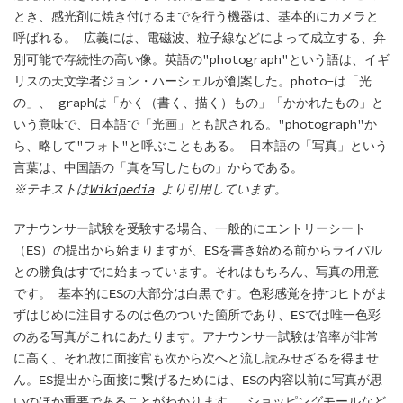
とき、感光剤に焼き付けるまでを行う機器は、基本的にカメラと
呼ばれる。 広義には、電磁波、粒子線などによって成立する、弁
別可能で存続性の高い像。英語の"photograph"という語は、イギ
リスの天文学者ジョン・ハーシェルが創案した。photo-は「光
の」、-graphは「かく（書く、描く）もの」「かかれたもの」と
いう意味で、日本語で「光画」とも訳される。"photograph"か
ら、略して"フォト"と呼ぶこともある。 日本語の「写真」という
言葉は、中国語の「真を写したもの」からである。
※テキストは
Wikipedia
より引用しています。
アナウンサー試験を受験する場合、一般的にエントリーシート
（ES）の提出から始まりますが、ESを書き始める前からライバル
との勝負はすでに始まっています。それはもちろん、写真の用意
です。 基本的にESの大部分は白黒です。色彩感覚を持つヒトがま
ずはじめに注目するのは色のついた箇所であり、ESでは唯一色彩
のある写真がこれにあたります。アナウンサー試験は倍率が非常
に高く、それ故に面接官も次から次へと流し読みせざるを得ませ
ん。ES提出から面接に繋げるためには、ESの内容以前に写真が思
いのほか重要であることがわかります。 ショッピングモールなど