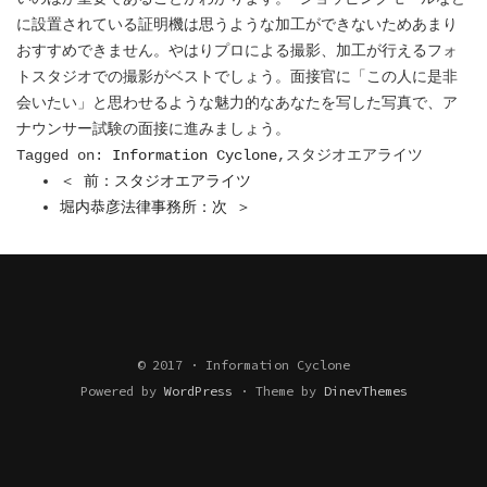
に設置されている証明機は思うような加工ができないためあまり
おすすめできません。やはりプロによる撮影、加工が行えるフォ
トスタジオでの撮影がベストでしょう。面接官に「この人に是非
会いたい」と思わせるような魅力的なあなたを写した写真で、ア
ナウンサー試験の面接に進みましょう。
Tagged on:
Information Cyclone
,スタジオエアライツ
＜ 前：スタジオエアライツ
堀内恭彦法律事務所：次 ＞
© 2017 · Information Cyclone
Powered by
WordPress
·
Theme by
DinevThemes