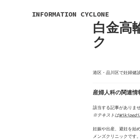
S
k
INFORMATION CYCLONE
i
白金高
p
t
ク
o
c
o
n
t
港区・品川区で妊婦健
e
n
産婦人科の関連情
t
該当する記事がありま
※テキストは
Wikipedi
妊娠や出産、避妊を始
メンズクリニックです