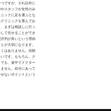
一つですが、それ以外に
師やスタッフが女性のみ
リニックに足を運ぶとな
るクリニックを選んでお
り、まずは相談しに行っ
心して任せることができ
だ評判が良いという理由
ことが大切になります。
しくはありません。信頼
多いです。もちろん、ク
クでも、途中でドクター
りません。自分にあって
かせないポイントという