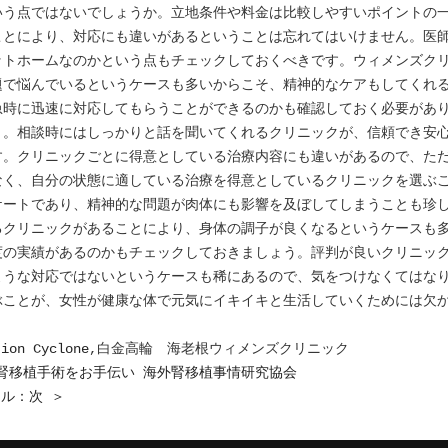
いう点ではないでしょうか。立地条件や料金は比較しやすいポイントの
ことにより、対応にも違いがあるということは忘れてはいけません。医
ットホームなのかという点もチェックしておくべきです。ウィメンズク
題で悩んでいるというケースも多いからこそ、精神的なケアもしてくれ
急時に迅速に対応してもらうことができるのかも確認しておく必要があ
う。相談時にはしっかりと話を聞いてくれるクリニックが、信頼でき安
す。クリニックごとに得意としている治療内容にも違いがあるので、た
なく、自分の状態に適している治療を得意としているクリニックを選ぶ
ケートであり、精神的な問題が肉体にも影響を及ぼしてしまうことも珍
るクリニックがあることにより、身体の調子が良くなるというケースも
度の実績があるのかもチェックしておきましょう。評判が良いクリニッ
ような対応ではないというケースも稀にあるので、気をつけなくてはな
ぶことが、女性が健康な体で元気にイキイキと生活していくためには欠
。
tion Cyclone
,白金高輪 海老根ウィメンズクリニック
腎移植手術をお手伝い 海外腎移植事情研究協会
ル：次 ＞