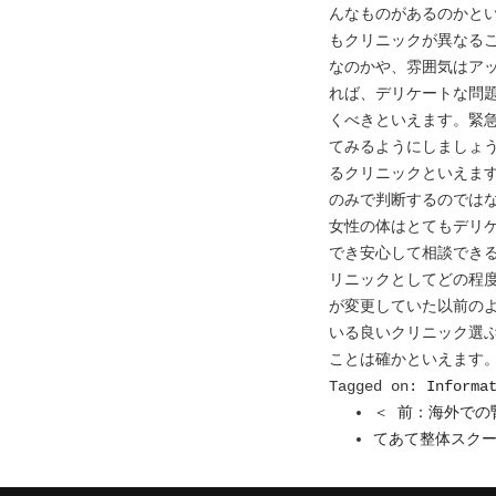
んなものがあるのかと
もクリニックが異なる
なのかや、雰囲気はア
れば、デリケートな問
くべきといえます。緊
てみるようにしましょ
るクリニックといえま
のみで判断するのでは
女性の体はとてもデリ
でき安心して相談でき
リニックとしてどの程
が変更していた以前の
いる良いクリニック選
ことは確かといえます
Tagged on:
Informa
＜ 前：海外での
てあて整体スクー