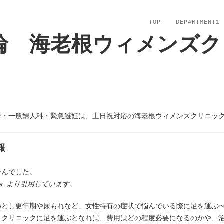
TOP
DEPARTMENT1
輪 海老根ウィメンズク
診・一般婦人科・緊急避妊は、土日祝対応の海老根ウィメンズクリニッ
報
せんでした。
a
より引用しています。
めとし更年期や尿もれなど、女性特有の症状で悩んでいる際に足を運ぶ
。クリニックに足を運ぶとなれば、費用はどの程度必要になるのかや、