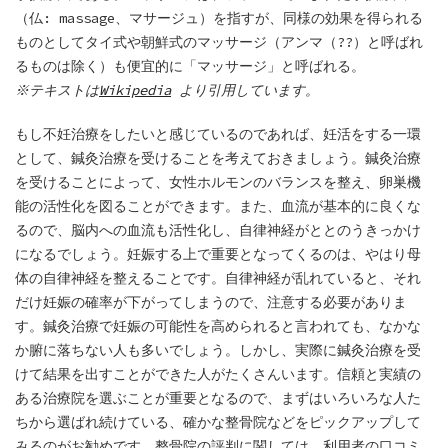
（仏: massage、マサージュ）を指すが、同様の効果を得られる
ものとしてタイ式や朝鮮式のマッサージ（アンマ（??）と呼ばれ
るものは除く）も便宜的に「マッサージ」と呼ばれる。
※テキストは
Wikipedia
より引用しています。
もし不妊治療をしたいと感じているのであれば、妊活をする一環
として、鍼灸治療を受けることを考えておきましょう。鍼灸治療
を受けることによって、女性ホルモンのバランスを整え、卵巣機
能の活性化を図ることができます。また、血流が基本的に良くな
るので、脳内への血流も活性化し、自律神経がととのうきっかけ
になるでしょう。妊娠する上で重要となってくるのは、やはり母
体の自律神経を整えることです。自律神経が乱れていると、それ
だけ妊娠の確率が下がってしまうので、注意する必要がありま
す。鍼灸治療で妊娠の可能性を高められると言われても、なかな
か腑に落ちない人も多いでしょう。しかし、実際に鍼灸治療を受
けて結果を出すことができた人がたくさんいます。信頼と実績の
ある治療院を選ぶことが重要となるので、まずはいろいろな人た
ちから選ばれ続けている、確かな整骨院などをピックアップして
みるのがお勧めです。整骨院の評判に関しては、利用者の口コミ