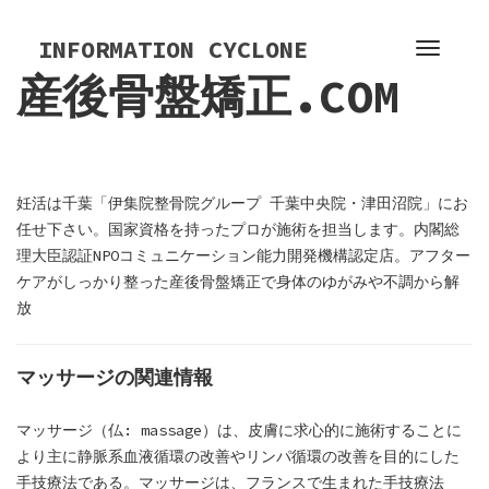
S
k
INFORMATION CYCLONE
T
i
産後骨盤矯正.COM
o
p
g
t
g
o
l
c
e
o
妊活は千葉「伊集院整骨院グループ 千葉中央院・津田沼院」にお
n
n
任せ下さい。国家資格を持ったプロが施術を担当します。内閣総
a
t
理大臣認証NPOコミュニケーション能力開発機構認定店。アフター
v
e
ケアがしっかり整った産後骨盤矯正で身体のゆがみや不調から解
i
n
放
g
t
a
t
マッサージの関連情報
i
o
マッサージ（仏: massage）は、皮膚に求心的に施術することに
n
より主に静脈系血液循環の改善やリンパ循環の改善を目的にした
手技療法である。マッサージは、フランスで生まれた手技療法