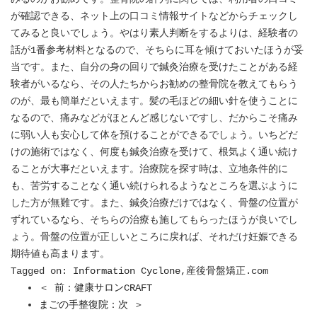
が確認できる、ネット上の口コミ情報サイトなどからチェックし
てみると良いでしょう。やはり素人判断をするよりは、経験者の
話が1番参考材料となるので、そちらに耳を傾けておいたほうが妥
当です。また、自分の身の回りで鍼灸治療を受けたことがある経
験者がいるなら、その人たちからお勧めの整骨院を教えてもらう
のが、最も簡単だといえます。髪の毛ほどの細い針を使うことに
なるので、痛みなどがほとんど感じないですし、だからこそ痛み
に弱い人も安心して体を預けることができるでしょう。いちどだ
けの施術ではなく、何度も鍼灸治療を受けて、根気よく通い続け
ることが大事だといえます。治療院を探す時は、立地条件的に
も、苦労することなく通い続けられるようなところを選ぶように
した方が無難です。また、鍼灸治療だけではなく、骨盤の位置が
ずれているなら、そちらの治療も施してもらったほうが良いでし
ょう。骨盤の位置が正しいところに戻れば、それだけ妊娠できる
期待値も高まります。
Tagged on:
Information Cyclone
,産後骨盤矯正.com
＜ 前：健康サロンCRAFT
まごの手整復院：次 ＞